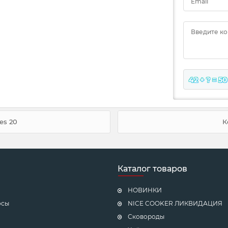
Email
Введите к
42 + ? = 50
es 20
К
Каталог товаров
НОВИНКИ
осы
NICE COOKER ЛИКВИДАЦИЯ
Сковороды