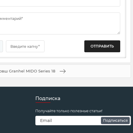
омментарий*
Введите капчу*
овш Granhel MIDO Series 18
Подписка
Получайте только полезные статьи!
Подписаться