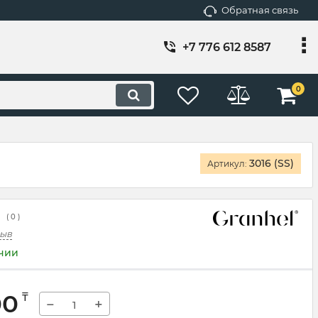
Обратная связь
+7 776 612 8587
0
3016 (SS)
Артикул:
(
0
)
зыв
ичии
00
₸
−
+