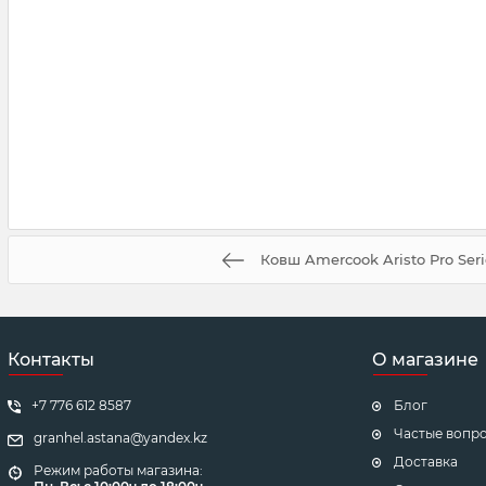
Ковш Amercook Aristo Pro Seri
Контакты
О магазине
+7 776 612 8587
Блог
Частые вопр
granhel.astana@yandex.kz
Доставка
Режим работы магазина: