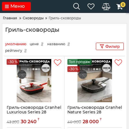
0
Меню
Главная
Сковороды
Гриль-сковороды
Гриль-сковороды
умолчанию
цене
названию
Фильтр
рейтингу
-30 %
Топ продаж
-30 %
Гриль-сковорода Granhel
Гриль-сковорода Granhel
Luxurious Series 28
Nature Series 28
Артикул:
BSG1428 (RED)
Артикул:
BSG1728 D3 (GR)
₸
₸
30 240
28 000
43 200
40 000