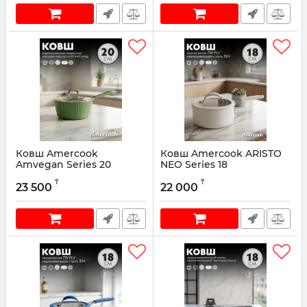
Ковш Amercook
Ковш Amercook ARISTO
Amvegan Series 20
NEO Series 18
Артикул:
VG0420E
Артикул:
AN0418WE
₸
₸
23 500
22 000