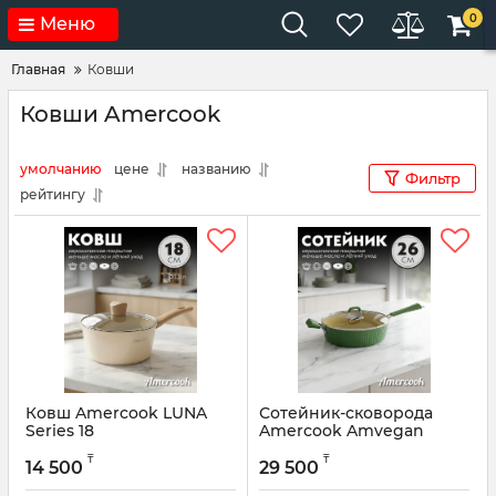
0
Меню
Главная
Ковши
Ковши Amercook
умолчанию
цене
названию
Фильтр
рейтингу
Ковш Amercook LUNA
Сотейник-сковорода
Series 18
Amercook Amvegan
Series 26
Артикул:
LU0418
₸
₸
14 500
29 500
Артикул:
VG0226E